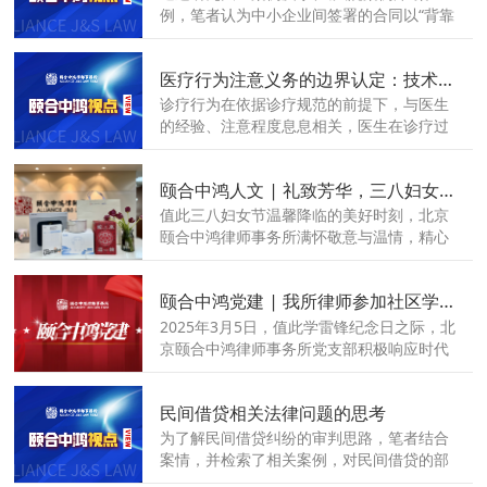
难题。
例，笔者认为中小企业间签署的合同以“背靠
背”作为付款方式的，应视为对付款义务履行
期限约定不明，合同权利人可根据《中华人
医疗行为注意义务的边界认定：技术理性与人文价值的动态平衡
民共和国民法典》第五百一十一条第四项的
规定请求对方履行付款义务。
诊疗行为在依据诊疗规范的前提下，与医生
的经验、注意程度息息相关，医生在诊疗过
程中有合理注意义务的把握，我们认为医生
合理注意义务的边界需以法律法规、诊疗规
颐合中鸿人文 | 礼致芳华，三八妇女节快乐！
范为基准，结合医疗机构等级、患者个体情
况及医疗技术发展水平综合判断, 是技术理
值此三八妇女节温馨降临的美好时刻，北京
性与人文价值的动态平衡。
颐合中鸿律师事务所满怀敬意与温情，精心
筹备了一系列贴心的节日礼品，以献给所内
辛勤耕耘、卓越不凡的女同胞们。
颐合中鸿党建 | 我所律师参加社区学雷锋日志愿服务活动，践行雷锋精神
2025年3月5日，值此学雷锋纪念日之际，北
京颐合中鸿律师事务所党支部积极响应时代
号召，精心选派党员律师李昱玟及合伙人卜
荣军律师参加赵家楼社区“学雷锋日”多元化
民间借贷相关法律问题的思考
志愿服务活动，为社区居民提供贴近民生、
温暖人心的公益法律咨询服务。
为了解民间借贷纠纷的审判思路，笔者结合
案情，并检索了相关案例，对民间借贷的部
分法律进行了梳理，以期能为解决争议问题