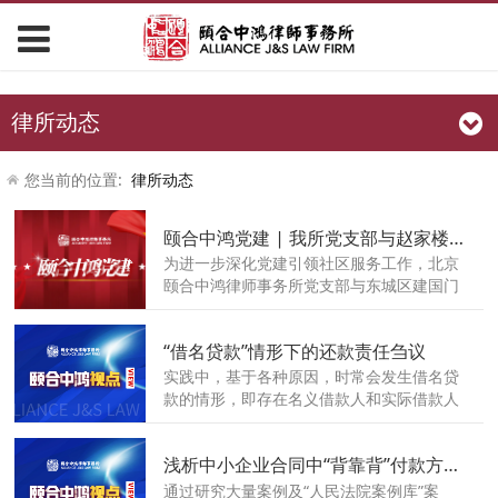
律所动态
您当前的位置:
律所动态
颐合中鸿党建 | 我所党支部与赵家楼社区开展党建共建活动系列报道--2025年4月
为进一步深化党建引领社区服务工作，北京
颐合中鸿律师事务所党支部与东城区建国门
街道赵家楼社区联合开展党建共建活动，指
派党员律师定期参与社区“便民服务日”，为
“借名贷款”情形下的还款责任刍议
居民提供公益法律咨询服务，以实际行动践
行党员责任担当。
实践中，基于各种原因，时常会发生借名贷
款的情形，即存在名义借款人和实际借款人
的情况，对出借人而言，是向名义借款人主
张，还是向实际借款人主张，司法实践存在
浅析中小企业合同中“背靠背”付款方式的性质认定
一定的争议，本文拟结合法律规定和司法个
案进行具象化研究，以期探讨解决这一实践
通过研究大量案例及“人民法院案例库”案