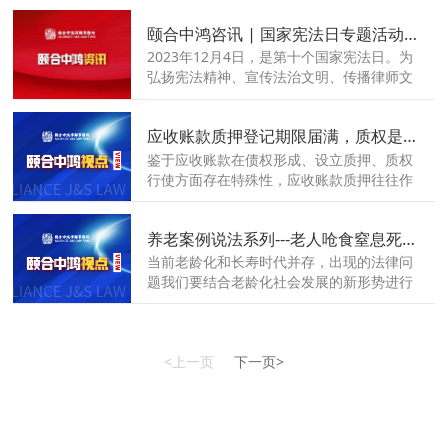
提供思路，同时也能给读者一些启发。
颐合中鸿咨讯 | 国家宪法日专题活动---参观“中国律师博物馆”
2023年12月4日，是第十个国家宪法日。为
弘扬宪法精神、宣传法治文明、传播律师文
化，北京颐合中鸿律师事务所组织部分工作
人员参观“中国律师博物馆”。
应收账款质押登记期限届满，质权是否消灭？
鉴于应收账款在债权形成、设立质押、质权
行使方面存在特殊性，应收账款质押往往作
为商业交易中的补充担保措施，而且有关应
收账款质押登记办理、登记期限的规定从
养老案例说法系列---老人呛食窒息死亡 如何判定法律责任
《担保法》《物权法》到《应收账款质押登
记管理办法》直至目前的《民法典》存在一
当前老龄化和长寿时代并存，出现的法律问
定的变迁，导致理论上和司法实践中对应收
题我们要结合老龄化社会发展的新形势进行
账款质押登记期限届满后，质权是否继续有
合理合法的处理，帮助老年人维护合法权
效存在着不同认识，本文着眼于应收账款质
益，提升养老机构的服务质量，构建适老
押相关规定的演变及司法实践的不同趋势，
化、全覆盖、多支撑、合法合规的养老服务
以明晰应收账款质押登记期满的效力相关问
体系。本所结合实际案例，推出养老法律服
<上一页
下一页>
题。
务系列专题。